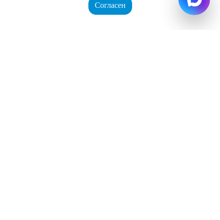
Согласен
Корзина
0 позиций
Войти
Регистрация
на сумму
0 руб.
+7 (8453) 668-000
+7 (8453) 625-444
+7 927 629-69-00
Время работы: Пн-Пт 8-17, Сб 8-12
voda64@list.ru