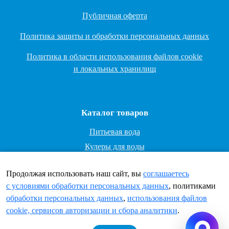
Публичная оферта
Политика защиты и обработки персональных данных
Политика в области использования файлов cookie
и локальных хранилищ
Каталог товаров
Питьевая вода
Кулеры для воды
Помпы и аксессуары
Продолжая использовать наш сайт, вы
соглашаетесь
Чай
c условиями обработки персональных данных
, политиками
Кофе
обработки персональных данных
,
использования файлов
Пурифайеры
cookie, сервисов авторизации и сбора аналитики
.
Оборотная тара