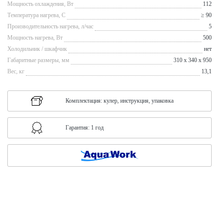
Мощность охлаждения, Вт
112
Температура нагрева, С
≥ 90
Производительность нагрева, л/час
5
Мощность нагрева, Вт
500
Холодильник / шкафчик
нет
Габаритные размеры, мм
310 x 340 x 950
Вес, кг
13,1
Комплектация: кулер, инструкция, упаковка
Гарантия: 1 год