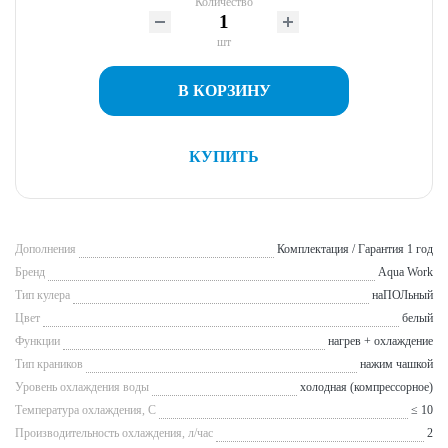
Количество
шт
В КОРЗИНУ
КУПИТЬ
Дополнения
Комплектация / Гарантия 1 год
Бренд
Aqua Work
Тип кулера
наПОЛьный
Цвет
белый
Функции
нагрев + охлаждение
Тип краников
нажим чашкой
Уровень охлаждения воды
холодная (компрессорное)
Температура охлаждения, С
≤ 10
Производительность охлаждения, л/час
2