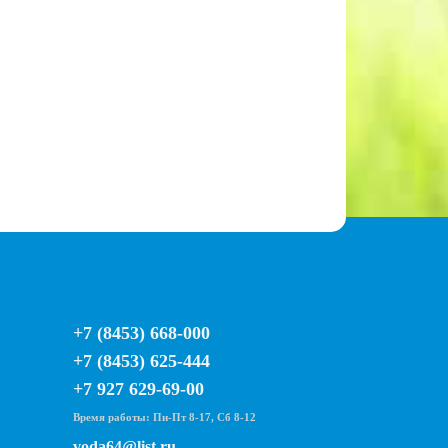
+7 (8453) 668-000
+7 (8453) 625-444
+7 927 629-69-00
Время работы: Пн-Пт 8-17, Сб 8-12
voda64@list.ru