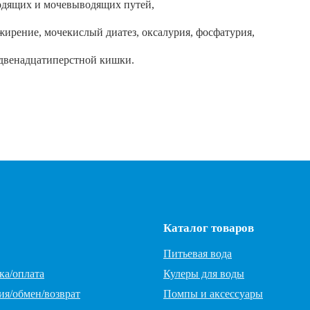
одящих и мочевыводящих путей,
жирение, мочекислый диатез, оксалурия, фосфатурия,
 двенадцатиперстной кишки.
Каталог товаров
Питьевая вода
ка/оплата
Кулеры для воды
ия/обмен/возврат
Помпы и аксессуары