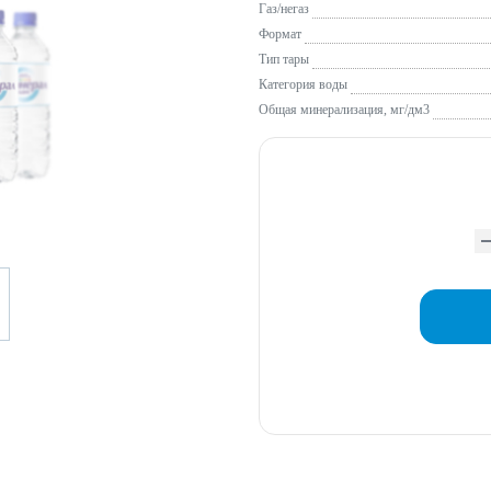
Газ/негаз
Формат
Тип тары
Категория воды
Общая минерализация, мг/дм3