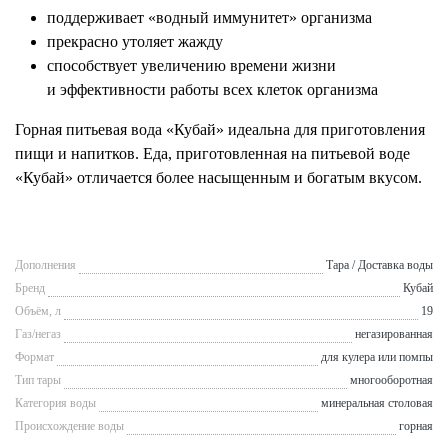
поддерживает «водный иммунитет» организма
прекрасно утоляет жажду
способствует увеличению времени жизни
и эффективности работы всех клеток организма
Горная питьевая вода «Кубай» идеальна для приготовления
пищи и напитков. Еда, приготовленная на питьевой воде
«Кубай» отличается более насыщенным и богатым вкусом.
Дополнения
Тара / Доставка воды
Бренд
Кубай
Объём, л
19
Газ/негаз
негазированная
Формат
для кулера или помпы
Тип тары
многооборотная
Категория воды
минеральная столовая
Происхождение воды
горная