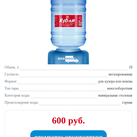
Объём, л
19
Газ/негаз
негазированная
Формат
для кулера или помпы
Тип тары
многооборотная
Категория воды
минеральная столовая
Происхождение воды
горная
600 руб.