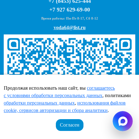
+7 (8453) 625-444
+7 927 629-69-00
Время работы: Пн-Пт 8-17, Сб 8-12
voda64@list.ru
Продолжая использовать наш сайт, вы
соглашаетесь
c условиями обработки персональных данных
, политиками
обработки персональных данных
,
использования файлов
cookie, сервисов авторизации и сбора аналитики
.
Согласен
Корзина
0 позиций
Войти
Регистрация
на сумму
0 руб.